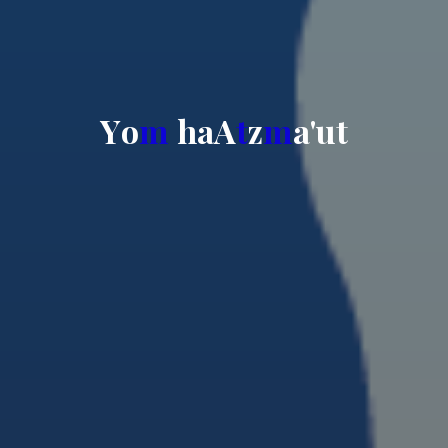
Y
o
m
h
a
A
t
z
m
a
'
u
t