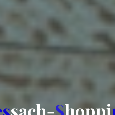
e
s
s
a
c
h
-
S
h
o
p
p
i