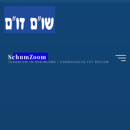
Zum
Inhalt
springen
SchumZoom
JUDENTUM IM RHEINLAND / ZOOMAGOGUE CET REGION