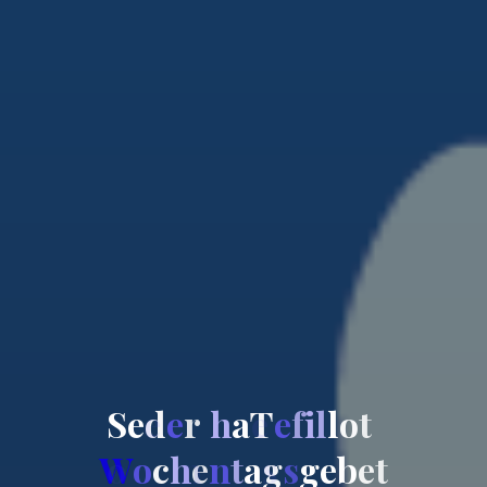
S
e
d
e
e
r
h
a
T
e
e
f
i
l
l
o
t
W
o
o
c
h
e
n
n
t
a
g
s
s
g
e
b
e
t